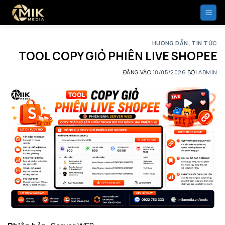
Bỏ
qua
nội
dung
HƯỚNG DẪN
,
TIN TỨC
TOOL COPY GIỎ PHIÊN LIVE SHOPEE
ĐĂNG VÀO
18/05/2026
BỞI
ADMIN