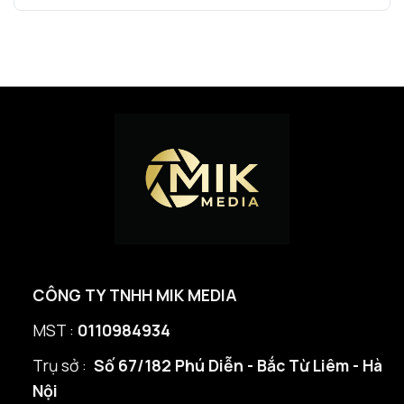
bình
SHOPEE
GIỎ
ADS
luận
AFFILIATE
VIDEO
SHOPEE
ở
HÀNG
VIDEO
TOOL
LOẠT
CHECK
TRÊN
LINK
WEB
ẨN
–
LINK
LỖI
SHOPEE
CÔNG TY TNHH MIK MEDIA
MST :
0110984934
Trụ sở :
Số 67/182 Phú Diễn - Bắc Từ Liêm - Hà
Nội