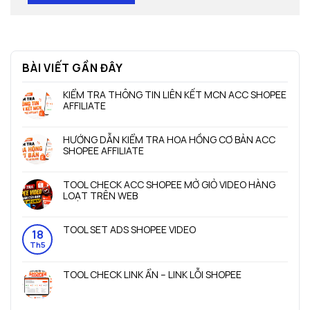
BÀI VIẾT GẦN ĐÂY
KIỂM TRA THÔNG TIN LIÊN KẾT MCN ACC SHOPEE
AFFILIATE
Không
có
HƯỚNG DẪN KIỂM TRA HOA HỒNG CƠ BẢN ACC
bình
SHOPEE AFFILIATE
luận
ở
Không
KIỂM
có
TOOL CHECK ACC SHOPEE MỞ GIỎ VIDEO HÀNG
TRA
bình
LOẠT TRÊN WEB
THÔNG
luận
TIN
ở
Không
LIÊN
HƯỚNG
có
TOOL SET ADS SHOPEE VIDEO
KẾT
DẪN
bình
18
MCN
KIỂM
luận
Không
Th5
ACC
TRA
ở
có
SHOPEE
HOA
TOOL
bình
AFFILIATE
TOOL CHECK LINK ẨN – LINK LỖI SHOPEE
HỒNG
CHECK
luận
CƠ
ACC
ở
Không
BẢN
SHOPEE
TOOL
có
ACC
MỞ
SET