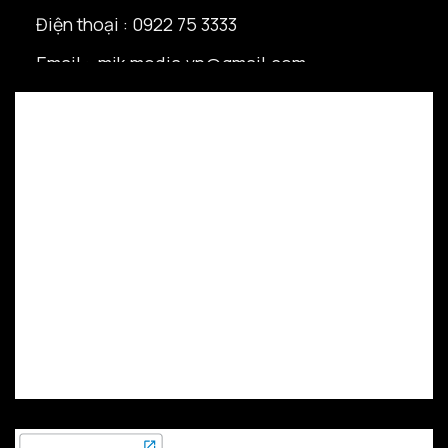
Điện thoại : 0922 75 3333
Email : mik.media.vn@gmail.com