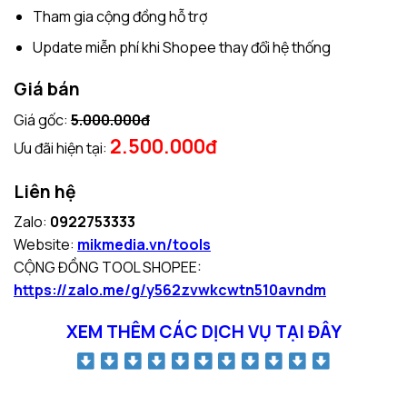
Tham gia cộng đồng hỗ trợ
Update miễn phí khi Shopee thay đổi hệ thống
Giá bán
Giá gốc:
5.000.000đ
2.500.000đ
Ưu đãi hiện tại:
Liên hệ
Zalo:
0922753333
Website:
mikmedia.vn/tools
CỘNG ĐỒNG TOOL SHOPEE:
https://zalo.me/g/y562zvwkcwtn510avndm
XEM THÊM CÁC DỊCH VỤ TẠI ĐÂY