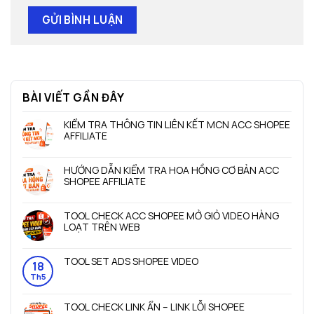
BÀI VIẾT GẦN ĐÂY
KIỂM TRA THÔNG TIN LIÊN KẾT MCN ACC SHOPEE
AFFILIATE
Không
có
HƯỚNG DẪN KIỂM TRA HOA HỒNG CƠ BẢN ACC
bình
SHOPEE AFFILIATE
luận
ở
Không
KIỂM
có
TOOL CHECK ACC SHOPEE MỞ GIỎ VIDEO HÀNG
TRA
bình
LOẠT TRÊN WEB
THÔNG
luận
TIN
ở
Không
LIÊN
HƯỚNG
có
TOOL SET ADS SHOPEE VIDEO
KẾT
DẪN
bình
18
MCN
KIỂM
luận
Không
Th5
ACC
TRA
ở
có
SHOPEE
HOA
TOOL
bình
AFFILIATE
TOOL CHECK LINK ẨN – LINK LỖI SHOPEE
HỒNG
CHECK
luận