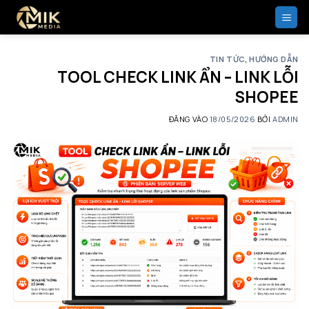
Bỏ
qua
nội
dung
TIN TỨC
,
HƯỚNG DẪN
TOOL CHECK LINK ẨN – LINK LỖI
SHOPEE
ĐĂNG VÀO
18/05/2026
BỞI
ADMIN