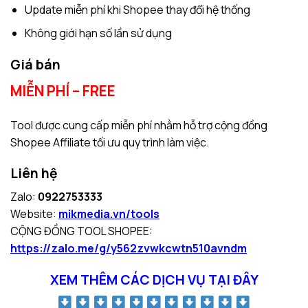
Update miễn phí khi Shopee thay đổi hệ thống
Không giới hạn số lần sử dụng
Giá bán
MIỄN PHÍ – FREE
Tool được cung cấp miễn phí nhằm hỗ trợ cộng đồng
Shopee Affiliate tối ưu quy trình làm việc.
Liên hệ
Zalo:
0922753333
Website:
mikmedia.vn/tools
CỘNG ĐỒNG TOOL SHOPEE:
https://zalo.me/g/y562zvwkcwtn510avndm
XEM THÊM CÁC DỊCH VỤ TẠI ĐÂY