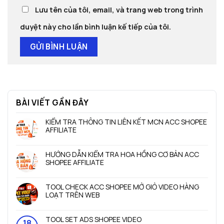
Lưu tên của tôi, email, và trang web trong trình
duyệt này cho lần bình luận kế tiếp của tôi.
BÀI VIẾT GẦN ĐÂY
KIỂM TRA THÔNG TIN LIÊN KẾT MCN ACC SHOPEE
AFFILIATE
Không
có
HƯỚNG DẪN KIỂM TRA HOA HỒNG CƠ BẢN ACC
bình
SHOPEE AFFILIATE
luận
ở
Không
KIỂM
có
TOOL CHECK ACC SHOPEE MỞ GIỎ VIDEO HÀNG
TRA
bình
LOẠT TRÊN WEB
THÔNG
luận
TIN
ở
Không
LIÊN
HƯỚNG
có
TOOL SET ADS SHOPEE VIDEO
KẾT
DẪN
bình
18