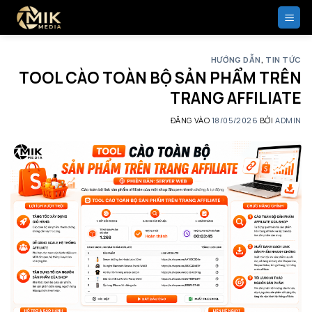
Bỏ
qua
nội
dung
HƯỚNG DẪN
,
TIN TỨC
TOOL CÀO TOÀN BỘ SẢN PHẨM TRÊN
TRANG AFFILIATE
ĐĂNG VÀO
18/05/2026
BỞI
ADMIN