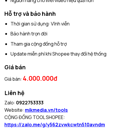
Nguồn hàng cho live/video hiệu quả hơn
Hỗ trợ và bảo hành
Thời gian sử dụng: Vĩnh viễn
Bảo hành trọn đời
Tham gia cộng đồng hỗ trợ
Update miễn phí khi Shopee thay đổi hệ thống
Giá bán
4.000.000đ
Giá bán:
Liên hệ
Zalo:
0922753333
Website:
mikmedia.vn/tools
CỘNG ĐỒNG TOOL SHOPEE:
https://zalo.me/g/y562zvwkcwtn510avndm