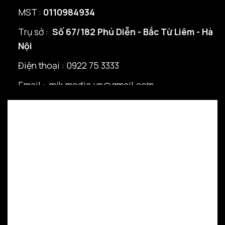
MST :
0110984934
Trụ sở :
Số 67/182 Phú Diễn - Bắc Từ Liêm - Hà
Nội
Điện thoại : 0922 75 3333
Email : mik.media.vn@gmail.com