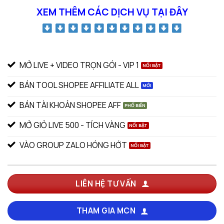
XEM THÊM CÁC DỊCH VỤ TẠI ĐÂY
MỞ LIVE + VIDEO TRỌN GÓI - VIP 1
BÁN TOOL SHOPEE AFFILIATE ALL
BÁN TÀI KHOẢN SHOPEE AFF
MỞ GIỎ LIVE 500 - TÍCH VÀNG
VÀO GROUP ZALO HÓNG HỚT
LIÊN HỆ TƯ VẤN
THAM GIA MCN