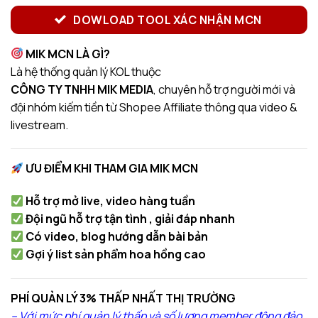
DOWLOAD TOOL XÁC NHẬN MCN
MIK MCN LÀ GÌ?
Là hệ thống quản lý KOL thuộc
CÔNG TY TNHH MIK MEDIA
, chuyên hỗ trợ người mới và
đội nhóm kiếm tiền từ Shopee Affiliate thông qua video &
livestream.
ƯU ĐIỂM KHI THAM GIA MIK MCN
Hỗ trợ mở live, video hàng tuần
Đội ngũ hỗ trợ tận tình , giải đáp nhanh
Có video, blog hướng dẫn bài bản
Gợi ý list sản phẩm hoa hồng cao
PHÍ QUẢN LÝ 3% THẤP NHẤT THỊ TRƯỜNG
– Với mức phí quản lý thấp và số lượng member đông đảo,