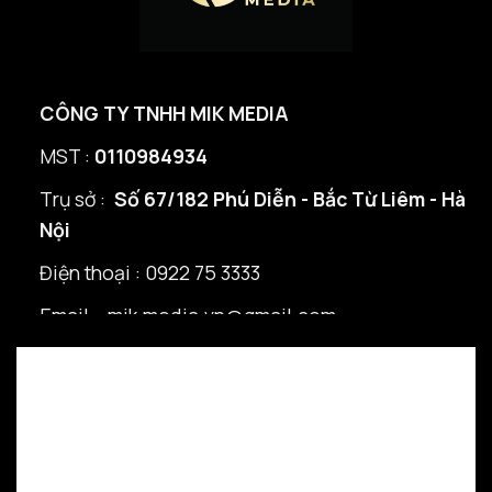
CÔNG TY TNHH MIK MEDIA
MST :
0110984934
Trụ sở :
Số 67/182 Phú Diễn - Bắc Từ Liêm - Hà
Nội
Điện thoại : 0922 75 3333
Email : mik.media.vn@gmail.com