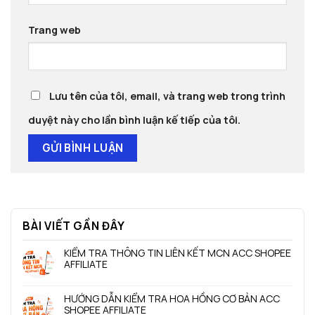
Trang web
Lưu tên của tôi, email, và trang web trong trình
duyệt này cho lần bình luận kế tiếp của tôi.
BÀI VIẾT GẦN ĐÂY
KIỂM TRA THÔNG TIN LIÊN KẾT MCN ACC SHOPEE
AFFILIATE
Không
có
HƯỚNG DẪN KIỂM TRA HOA HỒNG CƠ BẢN ACC
bình
SHOPEE AFFILIATE
luận