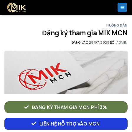
Bỏ
qua
nội
dung
HƯỚNG DẪN
Đăng ký tham gia MIK MCN
ĐĂNG VÀO
29/07/2025
BỞI
ADMIN
ĐĂNG KÝ THAM GIA MCN PHÍ 3%
LIÊN HỆ HỖ TRỢ VÀO MCN