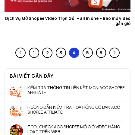
Dịch Vụ Mở Shopee Video Trọn Gói – all in one – Bao mở video
gắn giỏ
1
2
3
4
5
6
BÀI VIẾT GẦN ĐÂY
KIỂM TRA THÔNG TIN LIÊN KẾT MCN ACC SHOPEE
AFFILIATE
Không
có
HƯỚNG DẪN KIỂM TRA HOA HỒNG CƠ BẢN ACC
bình
SHOPEE AFFILIATE
luận
ở
Không
KIỂM
có
TOOL CHECK ACC SHOPEE MỞ GIỎ VIDEO HÀNG
TRA
bình
LOẠT TRÊN WEB
THÔNG
luận