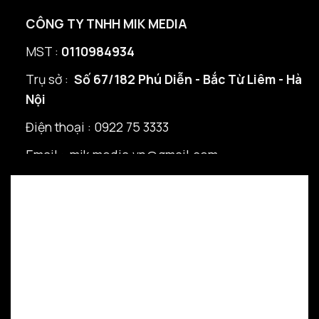
CÔNG TY TNHH MIK MEDIA
MST :
0110984934
Trụ sở :
Số 67/182 Phú Diễn - Bắc Từ Liêm - Hà
Nội
Điện thoại : 0922 75 3333
Email : mik.media.vn@gmail.com